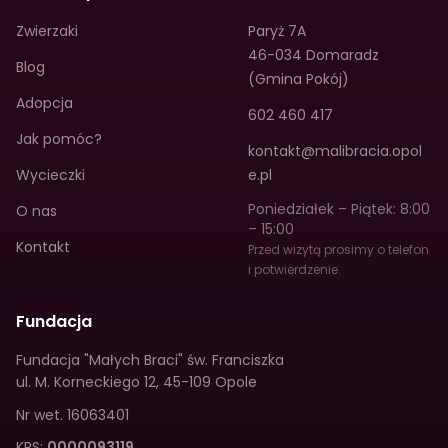
Zwierzaki
Paryż 7A
46-034 Domaradz
Blog
(Gmina Pokój)
Adopcja
602 460 417
Jak pomóc?
kontakt@malibracia.opol
Wycieczki
e.pl
Poniedziałek – Piątek: 8:00
O nas
– 15:00
Kontakt
Przed wizytą prosimy o telefon
i potwierdzenie.
Fundacja
Fundacja "Małych Braci" św. Franciszka
ul. M. Korneckiego 12
,
45-109 Opole
Nr wet.
16063401
KRS:
0000093119