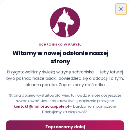
Schronisko w Paryżu
SCHRONISKO W PARYŻU
Witamy w nowej odsłonie naszej
strony
Ups, ta strona uciekła z
Przygotowaliśmy świeżą witrynę schroniska — żeby łatwiej
było poznać nasze psiaki, dowiedzieć się o adopcji i o tym,
kojca
jak nam pomóc. Zapraszamy do środka.
Nie znaleźliśmy strony pod tym adresem (błąd 404).
Strona dopiero wystartowała, więc tu i ówdzie może coś jeszcze
szwankować. Jeśli coś zauważycie, napiszcie proszę na
kontakt@malibracia.opole.pl
— bardzo nam pomożecie.
Strona główna
Zobacz psiaki
Dziękujemy za cierpliwość.
Zapraszamy dalej