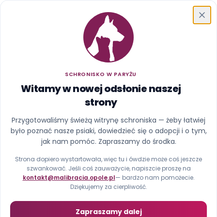
Schronisko w Paryżu
SCHRONISKO W PARYŻU
Witamy w nowej odsłonie naszej
strony
Ups, ta strona uciekła z
Przygotowaliśmy świeżą witrynę schroniska — żeby łatwiej
było poznać nasze psiaki, dowiedzieć się o adopcji i o tym,
kojca
jak nam pomóc. Zapraszamy do środka.
Nie znaleźliśmy strony pod tym adresem (błąd 404).
Strona dopiero wystartowała, więc tu i ówdzie może coś jeszcze
szwankować. Jeśli coś zauważycie, napiszcie proszę na
kontakt@malibracia.opole.pl
— bardzo nam pomożecie.
Strona główna
Zobacz psiaki
Dziękujemy za cierpliwość.
Zapraszamy dalej