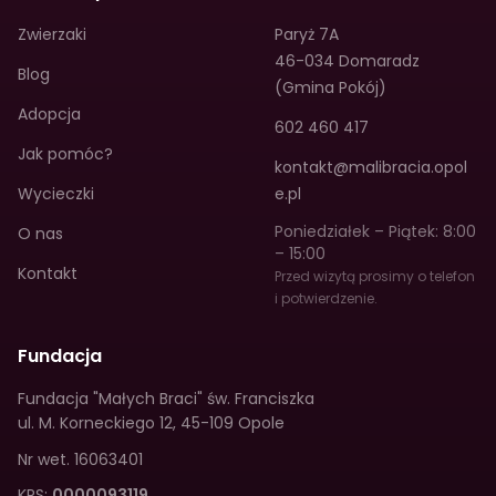
Zwierzaki
Paryż 7A
46-034 Domaradz
Blog
(Gmina Pokój)
Adopcja
602 460 417
Jak pomóc?
kontakt@malibracia.opol
Wycieczki
e.pl
Poniedziałek – Piątek: 8:00
O nas
– 15:00
Kontakt
Przed wizytą prosimy o telefon
i potwierdzenie.
Fundacja
Fundacja "Małych Braci" św. Franciszka
ul. M. Korneckiego 12
,
45-109 Opole
Nr wet.
16063401
KRS:
0000093119