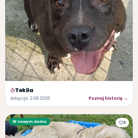
Tekila
Adopcja
:
2.08.2026
Poznaj historię
→
W nowym domu
3