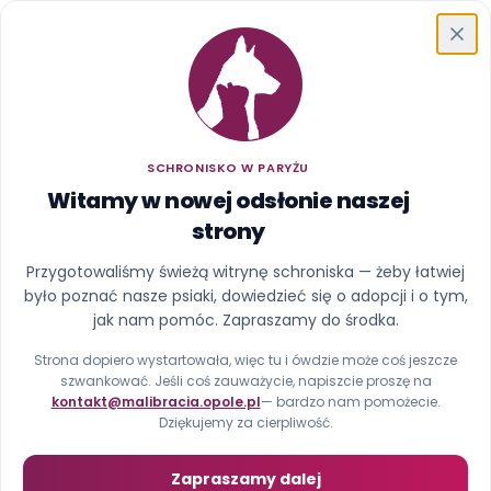
Schronisko w Paryżu
FUNDACJA MAŁYCH BRACI ŚW. FRANCISZKA
SCHRONISKO W PARYŻU
Schronisko dla
Witamy w nowej odsłonie naszej
bezdomnych zwierząt w
strony
Paryżu
Przygotowaliśmy świeżą witrynę schroniska — żeby łatwiej
było poznać nasze psiaki, dowiedzieć się o adopcji i o tym,
Jesteśmy małym schroniskiem w Paryżu (pod Opolem, nie
jak nam pomóc. Zapraszamy do środka.
tym we Francji). Jako Fundacja Małych Braci św. Franciszka
Strona dopiero wystartowała, więc tu i ówdzie może coś jeszcze
działamy nieprzerwanie od 2004 roku. Dajemy naszym
szwankować. Jeśli coś zauważycie, napiszcie proszę na
psom opiekę, bezpieczeństwo i robimy wszystko, by trafiały
kontakt@malibracia.opole.pl
— bardzo nam pomożecie.
w ręce dobrych ludzi.
Dziękujemy za cierpliwość.
Zapraszamy dalej