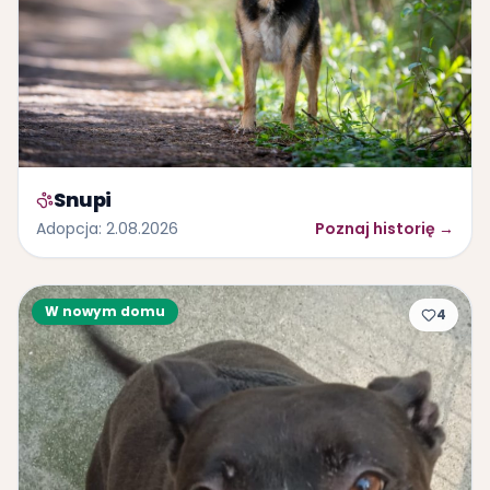
Snupi
Adopcja
:
2.08.2026
Poznaj historię
→
W nowym domu
4