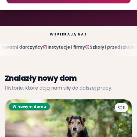
Poznaj nasze psiaki
Wesprzyj
WSPIERAJĄ NAS
watni darczyńcy
Instytucje i firmy
Szkoły i przedszkola
Pa
Znalazły nowy dom
Historie, które dają nam siłę do dalszej pracy.
W nowym domu
3