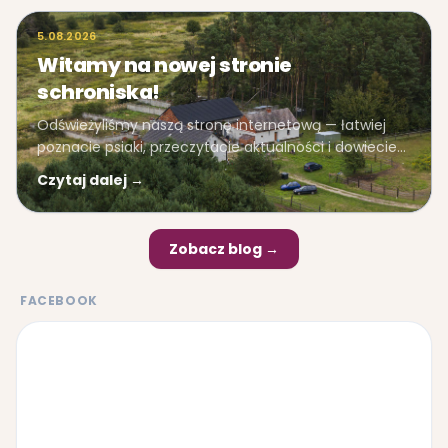
5.08.2026
Witamy na nowej stronie
schroniska!
Odświeżyliśmy naszą stronę internetową — łatwiej
poznacie psiaki, przeczytacie aktualności i dowiecie
się, jak pomóc.
Czytaj dalej →
Zobacz blog →
FACEBOOK