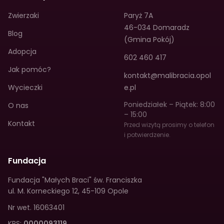
Zwierzaki
Paryż 7A
46-034 Domaradz
Blog
(Gmina Pokój)
Adopcja
602 460 417
Jak pomóc?
kontakt@malibracia.opol
Wycieczki
e.pl
Poniedziałek – Piątek: 8:00
O nas
– 15:00
Kontakt
Przed wizytą prosimy o telefon
i potwierdzenie.
Fundacja
Fundacja "Małych Braci" św. Franciszka
ul. M. Korneckiego 12
,
45-109 Opole
Nr wet.
16063401
KRS:
0000093119