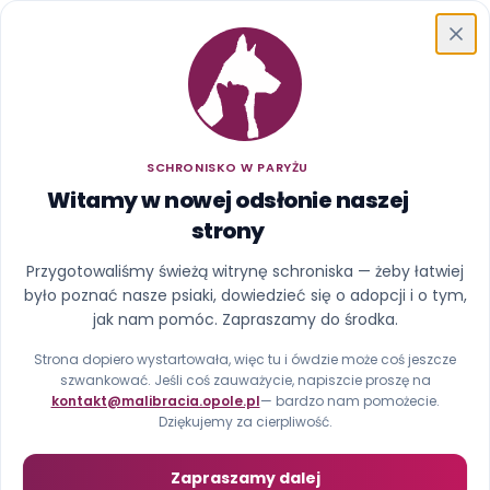
Schronisko w Paryżu
SCHRONISKO W PARYŻU
Witamy w nowej odsłonie naszej
strony
Ups, ta strona uciekła z
Przygotowaliśmy świeżą witrynę schroniska — żeby łatwiej
było poznać nasze psiaki, dowiedzieć się o adopcji i o tym,
kojca
jak nam pomóc. Zapraszamy do środka.
Nie znaleźliśmy strony pod tym adresem (błąd 404).
Strona dopiero wystartowała, więc tu i ówdzie może coś jeszcze
szwankować. Jeśli coś zauważycie, napiszcie proszę na
kontakt@malibracia.opole.pl
— bardzo nam pomożecie.
Strona główna
Zobacz psiaki
Dziękujemy za cierpliwość.
Zapraszamy dalej