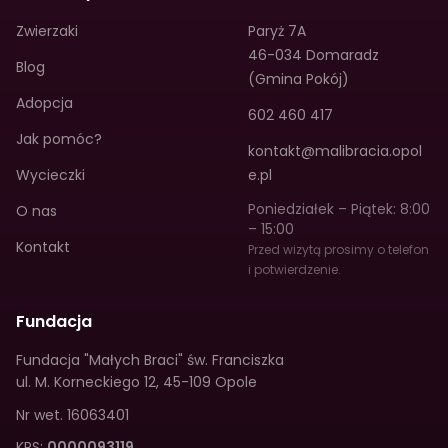
Zwierzaki
Paryż 7A
46-034 Domaradz
Blog
(Gmina Pokój)
Adopcja
602 460 417
Jak pomóc?
kontakt@malibracia.opol
Wycieczki
e.pl
Poniedziałek – Piątek: 8:00
O nas
– 15:00
Kontakt
Przed wizytą prosimy o telefon
i potwierdzenie.
Fundacja
Fundacja "Małych Braci" św. Franciszka
ul. M. Korneckiego 12
,
45-109 Opole
Nr wet.
16063401
KRS:
0000093119