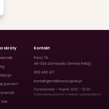
a skróty
Kontakt
wierzaki
Paryż 7A
46-034 Domaradz (Gmina Pokój)
log
602 460 417
dopcja
kontakt@malibracia.opole.pl
ak pomóc?
Poniedziałek – Piątek: 8:00 – 15:00
ycieczki
Przed wizytą prosimy o telefon i potwierdzenie.
 nas