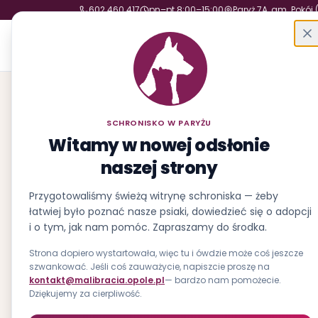
602 460 417
pn–pt 8:00–15:00
Paryż 7A, gm. Pokój 
Schronisko w Paryżu
Fundacja Małych Braci św. Franciszka
SCHRONISKO W PARYŻU
Witamy w nowej odsłonie
naszej strony
Przygotowaliśmy świeżą witrynę schroniska — żeby
łatwiej było poznać nasze psiaki, dowiedzieć się o adopcji
i o tym, jak nam pomóc. Zapraszamy do środka.
Strona dopiero wystartowała, więc tu i ówdzie może coś jeszcze
szwankować. Jeśli coś zauważycie, napiszcie proszę na
kontakt@malibracia.opole.pl
— bardzo nam pomożecie.
Dziękujemy za cierpliwość.