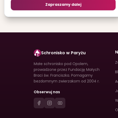
Zapraszamy dalej
N
Schronisko w Paryżu
Z
Małe schronisko pod Opolem,
prowadzone przez Fundację Małych
B
Braci św. Franciszka. Pomagamy
bezdomnym zwierzakom od 2004 r.
A
J
Obserwuj nas
W
O