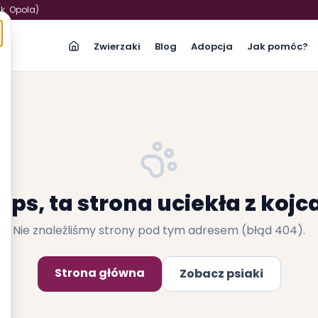
(k. Opola)
Zwierzaki
Blog
Adopcja
Jak pomóc?
Ups, ta strona uciekła z kojc
Nie znaleźliśmy strony pod tym adresem (błąd 404).
Strona główna
Zobacz psiaki