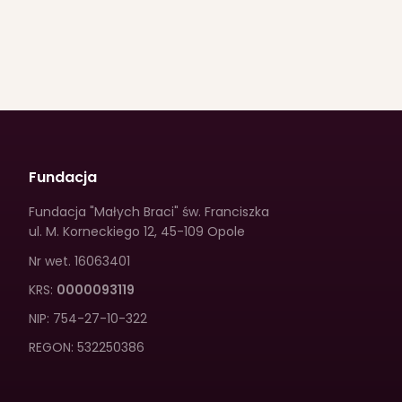
Fundacja
Fundacja "Małych Braci" św. Franciszka
ul. M. Korneckiego 12
,
45-109 Opole
Nr wet.
16063401
KRS:
0000093119
NIP:
754-27-10-322
REGON:
532250386