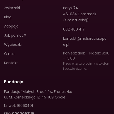
Zwierzaki
Paryż 7A
46-034 Domaradz
Blog
(Gmina Pokój)
Adopcja
602 460 417
Jak pomóc?
kontakt@malibracia.opol
Wycieczki
e.pl
Poniedziałek – Piątek: 8:00
O nas
– 15:00
Kontakt
Przed wizytą prosimy o telefon
i potwierdzenie.
Fundacja
Fundacja "Małych Braci" św. Franciszka
ul. M. Korneckiego 12
,
45-109 Opole
Nr wet.
16063401
KRS:
0000093119