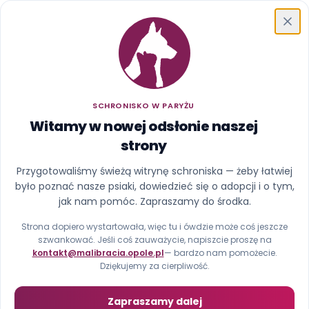
Schronisko w Paryżu
SCHRONISKO W PARYŻU
Witamy w nowej odsłonie naszej
strony
Ups, ta strona uciekła z
Przygotowaliśmy świeżą witrynę schroniska — żeby łatwiej
było poznać nasze psiaki, dowiedzieć się o adopcji i o tym,
kojca
jak nam pomóc. Zapraszamy do środka.
Nie znaleźliśmy strony pod tym adresem (błąd 404).
Strona dopiero wystartowała, więc tu i ówdzie może coś jeszcze
szwankować. Jeśli coś zauważycie, napiszcie proszę na
kontakt@malibracia.opole.pl
— bardzo nam pomożecie.
Strona główna
Zobacz psiaki
Dziękujemy za cierpliwość.
Zapraszamy dalej