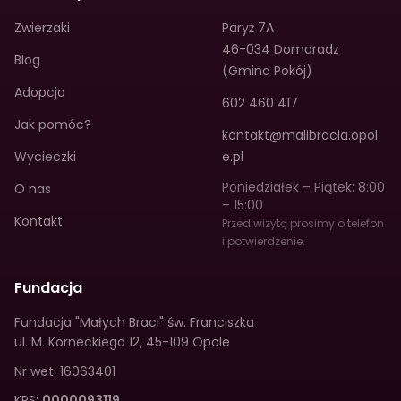
Zwierzaki
Paryż 7A
46-034 Domaradz
Blog
(Gmina Pokój)
Adopcja
602 460 417
Jak pomóc?
kontakt@malibracia.opol
Wycieczki
e.pl
Poniedziałek – Piątek: 8:00
O nas
– 15:00
Kontakt
Przed wizytą prosimy o telefon
i potwierdzenie.
Fundacja
Fundacja "Małych Braci" św. Franciszka
ul. M. Korneckiego 12
,
45-109 Opole
Nr wet.
16063401
KRS:
0000093119