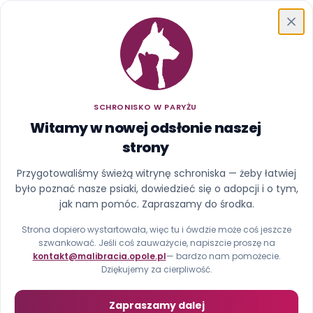
Schronisko w Paryżu
SCHRONISKO W PARYŻU
Witamy w nowej odsłonie naszej
strony
Ups, ta strona uciekła z
Przygotowaliśmy świeżą witrynę schroniska — żeby łatwiej
było poznać nasze psiaki, dowiedzieć się o adopcji i o tym,
kojca
jak nam pomóc. Zapraszamy do środka.
Nie znaleźliśmy strony pod tym adresem (błąd 404).
Strona dopiero wystartowała, więc tu i ówdzie może coś jeszcze
szwankować. Jeśli coś zauważycie, napiszcie proszę na
kontakt@malibracia.opole.pl
— bardzo nam pomożecie.
Strona główna
Zobacz psiaki
Dziękujemy za cierpliwość.
Zapraszamy dalej