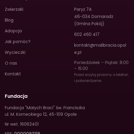
Zwierzaki
Paryż 7A
46-034 Domaradz
Blog
(Gmina Pokój)
Adopcja
602 460 417
Jak pomóc?
kontakt@malibracia.opol
Wycieczki
e.pl
Poniedziałek – Piątek: 8:00
O nas
– 15:00
Kontakt
Przed wizytą prosimy o telefon
i potwierdzenie.
Fundacja
Fundacja "Małych Braci" św. Franciszka
ul. M. Korneckiego 12
,
45-109 Opole
Nr wet.
16063401
KRS:
0000093119