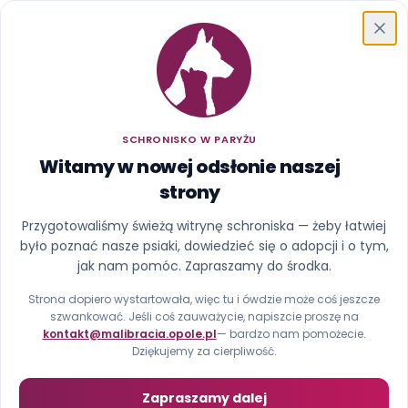
Schronisko w Paryżu
SCHRONISKO W PARYŻU
Witamy w nowej odsłonie naszej
strony
Ups, ta strona uciekła z
Przygotowaliśmy świeżą witrynę schroniska — żeby łatwiej
było poznać nasze psiaki, dowiedzieć się o adopcji i o tym,
kojca
jak nam pomóc. Zapraszamy do środka.
Nie znaleźliśmy strony pod tym adresem (błąd 404).
Strona dopiero wystartowała, więc tu i ówdzie może coś jeszcze
szwankować. Jeśli coś zauważycie, napiszcie proszę na
kontakt@malibracia.opole.pl
— bardzo nam pomożecie.
Strona główna
Zobacz psiaki
Dziękujemy za cierpliwość.
Zapraszamy dalej