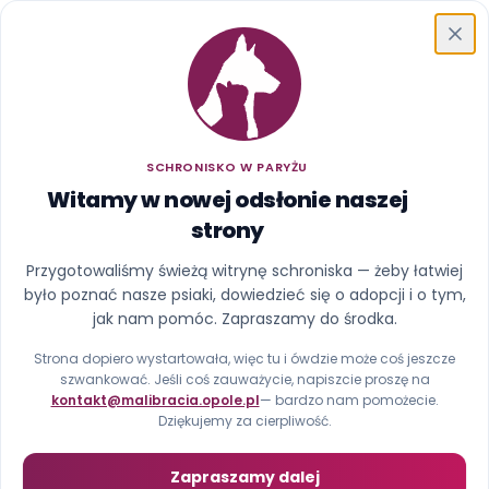
Schronisko w Paryżu
SCHRONISKO W PARYŻU
Witamy w nowej odsłonie naszej
strony
Ups, ta strona uciekła z
Przygotowaliśmy świeżą witrynę schroniska — żeby łatwiej
było poznać nasze psiaki, dowiedzieć się o adopcji i o tym,
kojca
jak nam pomóc. Zapraszamy do środka.
Nie znaleźliśmy strony pod tym adresem (błąd 404).
Strona dopiero wystartowała, więc tu i ówdzie może coś jeszcze
szwankować. Jeśli coś zauważycie, napiszcie proszę na
kontakt@malibracia.opole.pl
— bardzo nam pomożecie.
Strona główna
Zobacz psiaki
Dziękujemy za cierpliwość.
Zapraszamy dalej