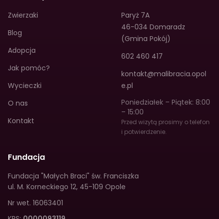
Zwierzaki
Paryż 7A
46-034 Domaradz
Blog
(Gmina Pokój)
Adopcja
602 460 417
Jak pomóc?
kontakt@malibracia.opol
Wycieczki
e.pl
Poniedziałek – Piątek: 8:00
O nas
– 15:00
Kontakt
Przed wizytą prosimy o telefon
i potwierdzenie.
Fundacja
Fundacja "Małych Braci" św. Franciszka
ul. M. Korneckiego 12
,
45-109 Opole
Nr wet.
16063401
KRS:
0000093119