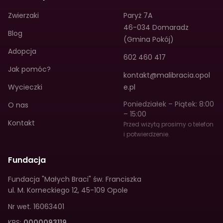
Zwierzaki
Paryż 7A
46-034 Domaradz
Blog
(Gmina Pokój)
Adopcja
602 460 417
Jak pomóc?
kontakt@malibracia.opol
Wycieczki
e.pl
Poniedziałek – Piątek: 8:00
O nas
– 15:00
Kontakt
Przed wizytą prosimy o telefon
i potwierdzenie.
Fundacja
Fundacja "Małych Braci" św. Franciszka
ul. M. Korneckiego 12
,
45-109 Opole
Nr wet.
16063401
KRS:
0000093119