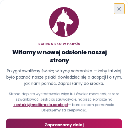
Schronisko w Paryżu
SCHRONISKO W PARYŻU
Witamy w nowej odsłonie naszej
strony
Ups, ta strona uciekła z
Przygotowaliśmy świeżą witrynę schroniska — żeby łatwiej
było poznać nasze psiaki, dowiedzieć się o adopcji i o tym,
kojca
jak nam pomóc. Zapraszamy do środka.
Nie znaleźliśmy strony pod tym adresem (błąd 404).
Strona dopiero wystartowała, więc tu i ówdzie może coś jeszcze
szwankować. Jeśli coś zauważycie, napiszcie proszę na
kontakt@malibracia.opole.pl
— bardzo nam pomożecie.
Strona główna
Zobacz psiaki
Dziękujemy za cierpliwość.
Zapraszamy dalej