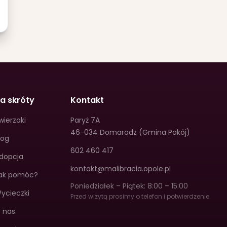
a skróty
Kontakt
wierzaki
Paryż 7A
46-034 Domaradz (Gmina Pokój)
log
602 460 417
dopcja
kontakt@malibracia.opole.pl
ak pomóc?
Poniedziałek – Piątek: 8:00 – 15:00
ycieczki
Przed wizytą prosimy o telefon i potwierdzenie.
 nas