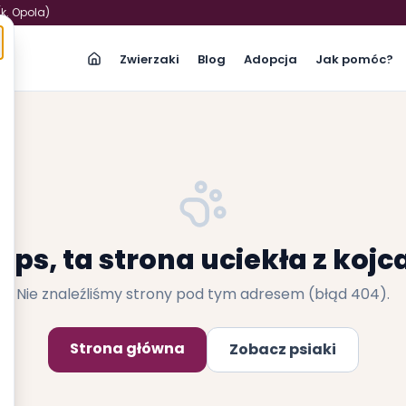
(k. Opola)
Zwierzaki
Blog
Adopcja
Jak pomóc?
Ups, ta strona uciekła z kojc
Nie znaleźliśmy strony pod tym adresem (błąd 404).
Strona główna
Zobacz psiaki