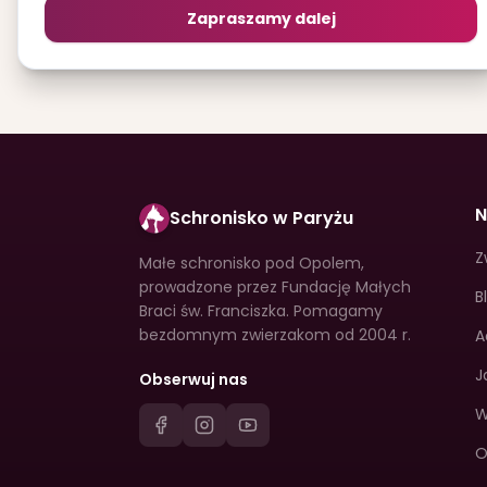
Zapraszamy dalej
N
Schronisko w Paryżu
Z
Małe schronisko pod Opolem,
prowadzone przez Fundację Małych
B
Braci św. Franciszka. Pomagamy
bezdomnym zwierzakom od 2004 r.
A
J
Obserwuj nas
W
O