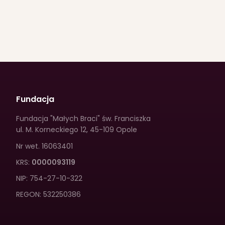
Fundacja
Fundacja "Małych Braci" św. Franciszka
ul. M. Korneckiego 12
,
45-109 Opole
Nr wet.
16063401
KRS:
0000093119
NIP:
754-27-10-322
REGON:
532250386