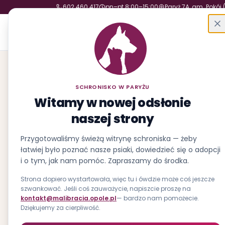
602 460 417
pn–pt 8:00–15:00
Paryż 7A, gm. Pokój 
Schronisko w Paryżu
Fundacja Małych Braci św. Franciszka
SCHRONISKO W PARYŻU
Witamy w nowej odsłonie
naszej strony
Przygotowaliśmy świeżą witrynę schroniska — żeby
łatwiej było poznać nasze psiaki, dowiedzieć się o adopcji
i o tym, jak nam pomóc. Zapraszamy do środka.
Strona dopiero wystartowała, więc tu i ówdzie może coś jeszcze
szwankować. Jeśli coś zauważycie, napiszcie proszę na
kontakt@malibracia.opole.pl
— bardzo nam pomożecie.
Dziękujemy za cierpliwość.