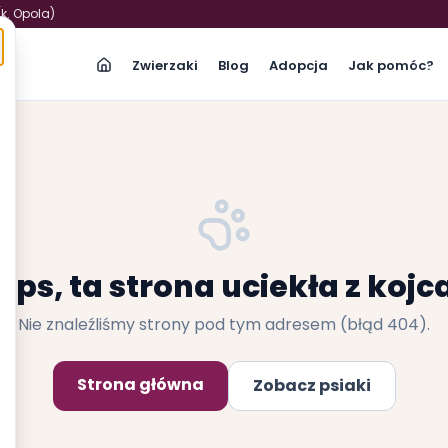
(k. Opola)
Zwierzaki
Blog
Adopcja
Jak pomóc?
Ups, ta strona uciekła z kojc
Nie znaleźliśmy strony pod tym adresem (błąd 404).
Strona główna
Zobacz psiaki