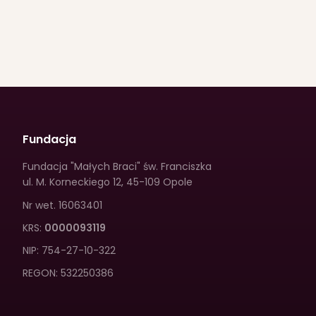
Fundacja
Fundacja "Małych Braci" św. Franciszka
ul. M. Korneckiego 12
,
45-109 Opole
Nr wet.
16063401
KRS:
0000093119
NIP:
754-27-10-322
REGON:
532250386