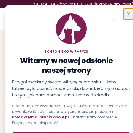
602 460 417
pn–pt 8:00–15:00
Paryż 7A, gm. Pokój 
Schronisko w Paryżu
Fundacja Małych Braci św. Franciszka
SCHRONISKO W PARYŻU
Witamy w nowej odsłonie
naszej strony
Przygotowaliśmy świeżą witrynę schroniska — żeby
łatwiej było poznać nasze psiaki, dowiedzieć się o adopcji
i o tym, jak nam pomóc. Zapraszamy do środka.
Strona dopiero wystartowała, więc tu i ówdzie może coś jeszcze
szwankować. Jeśli coś zauważycie, napiszcie proszę na
kontakt@malibracia.opole.pl
— bardzo nam pomożecie.
Dziękujemy za cierpliwość.