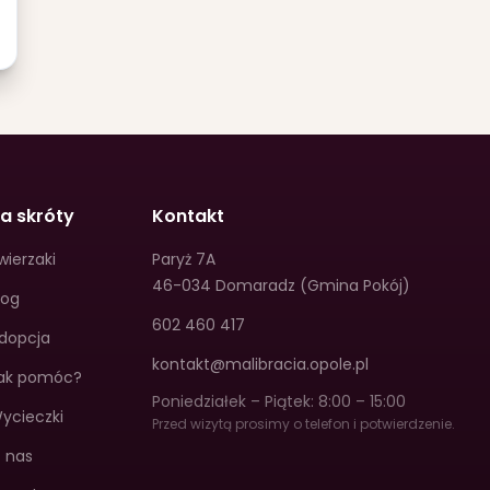
a skróty
Kontakt
wierzaki
Paryż 7A
46-034 Domaradz (Gmina Pokój)
log
602 460 417
dopcja
kontakt@malibracia.opole.pl
ak pomóc?
Poniedziałek – Piątek: 8:00 – 15:00
ycieczki
Przed wizytą prosimy o telefon i potwierdzenie.
 nas