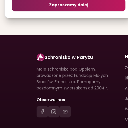
Zapraszamy dalej
N
Schronisko w Paryżu
Z
Małe schronisko pod Opolem,
prowadzone przez Fundację Małych
B
Braci św. Franciszka. Pomagamy
bezdomnym zwierzakom od 2004 r.
A
J
Obserwuj nas
W
O