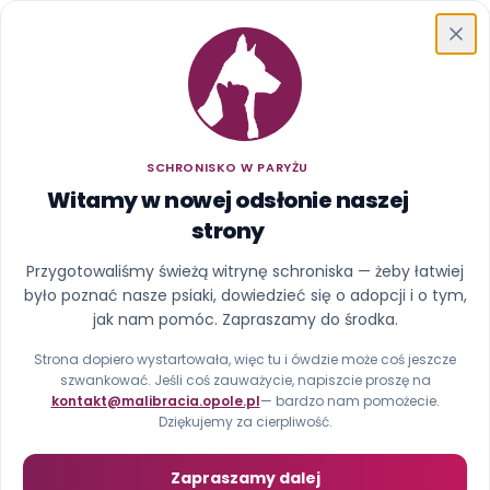
Schronisko w Paryżu
SCHRONISKO W PARYŻU
Witamy w nowej odsłonie naszej
strony
Ups, ta strona uciekła z
Przygotowaliśmy świeżą witrynę schroniska — żeby łatwiej
było poznać nasze psiaki, dowiedzieć się o adopcji i o tym,
kojca
jak nam pomóc. Zapraszamy do środka.
Nie znaleźliśmy strony pod tym adresem (błąd 404).
Strona dopiero wystartowała, więc tu i ówdzie może coś jeszcze
szwankować. Jeśli coś zauważycie, napiszcie proszę na
kontakt@malibracia.opole.pl
— bardzo nam pomożecie.
Strona główna
Zobacz psiaki
Dziękujemy za cierpliwość.
Zapraszamy dalej