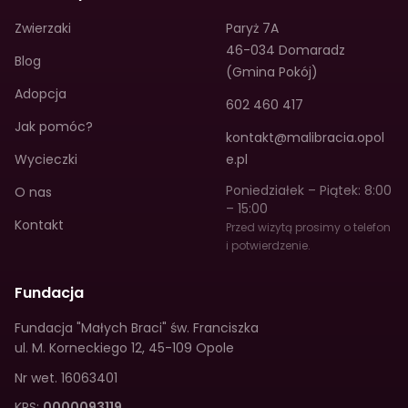
Zwierzaki
Paryż 7A
46-034 Domaradz
Blog
(Gmina Pokój)
Adopcja
602 460 417
Jak pomóc?
kontakt@malibracia.opol
Wycieczki
e.pl
Poniedziałek – Piątek: 8:00
O nas
– 15:00
Kontakt
Przed wizytą prosimy o telefon
i potwierdzenie.
Fundacja
Fundacja "Małych Braci" św. Franciszka
ul. M. Korneckiego 12
,
45-109 Opole
Nr wet.
16063401
KRS:
0000093119