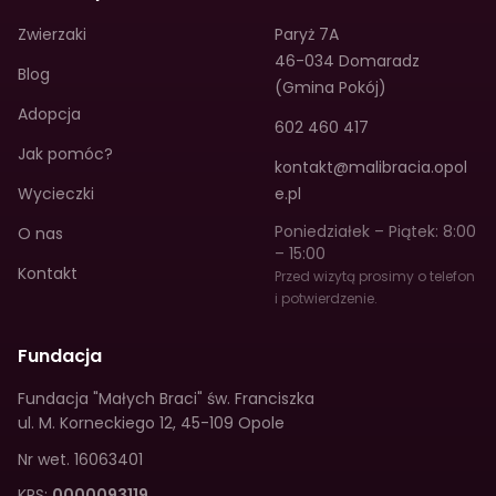
Zwierzaki
Paryż 7A
46-034 Domaradz
Blog
(Gmina Pokój)
Adopcja
602 460 417
Jak pomóc?
kontakt@malibracia.opol
Wycieczki
e.pl
Poniedziałek – Piątek: 8:00
O nas
– 15:00
Kontakt
Przed wizytą prosimy o telefon
i potwierdzenie.
Fundacja
Fundacja "Małych Braci" św. Franciszka
ul. M. Korneckiego 12
,
45-109 Opole
Nr wet.
16063401
KRS:
0000093119