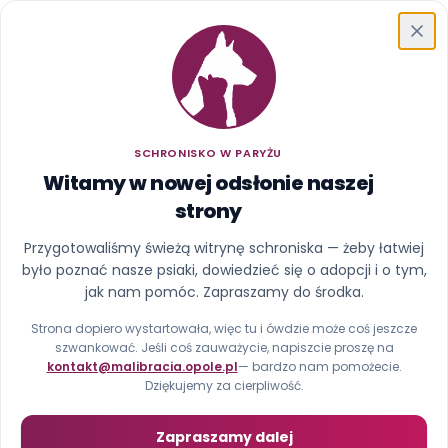
Schronisko w Paryżu
SCHRONISKO W PARYŻU
Witamy w nowej odsłonie naszej
strony
Ups, ta strona uciekła z
Przygotowaliśmy świeżą witrynę schroniska — żeby łatwiej
było poznać nasze psiaki, dowiedzieć się o adopcji i o tym,
kojca
jak nam pomóc. Zapraszamy do środka.
Nie znaleźliśmy strony pod tym adresem (błąd 404).
Strona dopiero wystartowała, więc tu i ówdzie może coś jeszcze
szwankować. Jeśli coś zauważycie, napiszcie proszę na
kontakt@malibracia.opole.pl
— bardzo nam pomożecie.
Strona główna
Zobacz psiaki
Dziękujemy za cierpliwość.
Zapraszamy dalej