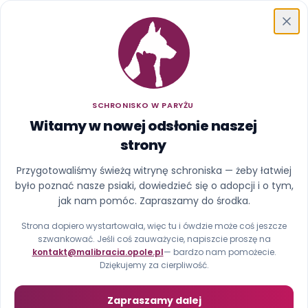
Schronisko w Paryżu
SCHRONISKO W PARYŻU
Witamy w nowej odsłonie naszej
strony
Ups, ta strona uciekła z
Przygotowaliśmy świeżą witrynę schroniska — żeby łatwiej
było poznać nasze psiaki, dowiedzieć się o adopcji i o tym,
kojca
jak nam pomóc. Zapraszamy do środka.
Nie znaleźliśmy strony pod tym adresem (błąd 404).
Strona dopiero wystartowała, więc tu i ówdzie może coś jeszcze
szwankować. Jeśli coś zauważycie, napiszcie proszę na
kontakt@malibracia.opole.pl
— bardzo nam pomożecie.
Strona główna
Zobacz psiaki
Dziękujemy za cierpliwość.
Zapraszamy dalej