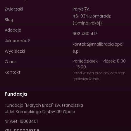
Zwierzaki
Paryż 7A
46-034 Domaradz
Blog
(Gmina Pokój)
Adopcja
602 460 417
Jak pomóc?
kontakt@malibracia.opol
Wycieczki
e.pl
Poniedziałek – Piątek: 8:00
O nas
– 15:00
Kontakt
Przed wizytą prosimy o telefon
i potwierdzenie.
Fundacja
Fundacja "Małych Braci" św. Franciszka
ul. M. Korneckiego 12
,
45-109 Opole
Nr wet.
16063401
KRS:
0000093119