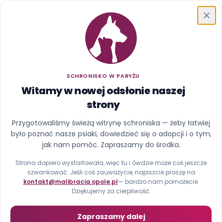
Schronisko w Paryżu
SCHRONISKO W PARYŻU
Witamy w nowej odsłonie naszej
strony
Ups, ta strona uciekła z
Przygotowaliśmy świeżą witrynę schroniska — żeby łatwiej
było poznać nasze psiaki, dowiedzieć się o adopcji i o tym,
kojca
jak nam pomóc. Zapraszamy do środka.
Nie znaleźliśmy strony pod tym adresem (błąd 404).
Strona dopiero wystartowała, więc tu i ówdzie może coś jeszcze
szwankować. Jeśli coś zauważycie, napiszcie proszę na
kontakt@malibracia.opole.pl
— bardzo nam pomożecie.
Strona główna
Zobacz psiaki
Dziękujemy za cierpliwość.
Zapraszamy dalej