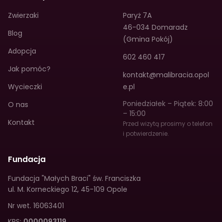
Zwierzaki
Paryż 7A
46-034 Domaradz
Blog
(Gmina Pokój)
Adopcja
602 460 417
Jak pomóc?
kontakt@malibracia.opol
Wycieczki
e.pl
Poniedziałek – Piątek: 8:00
O nas
– 15:00
Kontakt
Przed wizytą prosimy o telefon
i potwierdzenie.
Fundacja
Fundacja "Małych Braci" św. Franciszka
ul. M. Korneckiego 12
,
45-109 Opole
Nr wet.
16063401
KRS:
0000093119