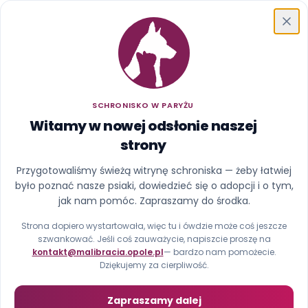
Schronisko w Paryżu
SCHRONISKO W PARYŻU
Witamy w nowej odsłonie naszej
strony
Ups, ta strona uciekła z
Przygotowaliśmy świeżą witrynę schroniska — żeby łatwiej
było poznać nasze psiaki, dowiedzieć się o adopcji i o tym,
kojca
jak nam pomóc. Zapraszamy do środka.
Nie znaleźliśmy strony pod tym adresem (błąd 404).
Strona dopiero wystartowała, więc tu i ówdzie może coś jeszcze
szwankować. Jeśli coś zauważycie, napiszcie proszę na
kontakt@malibracia.opole.pl
— bardzo nam pomożecie.
Strona główna
Zobacz psiaki
Dziękujemy za cierpliwość.
Zapraszamy dalej