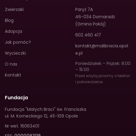
Zwierzaki
Paryż 7A
46-034 Domaradz
Blog
(Gmina Pokój)
Adopcja
602 460 417
Jak pomóc?
kontakt@malibracia.opol
Wycieczki
e.pl
Poniedziałek – Piątek: 8:00
O nas
– 15:00
Kontakt
Przed wizytą prosimy o telefon
i potwierdzenie.
Fundacja
Fundacja "Małych Braci" św. Franciszka
ul. M. Korneckiego 12
,
45-109 Opole
Nr wet.
16063401
KRS:
0000093119