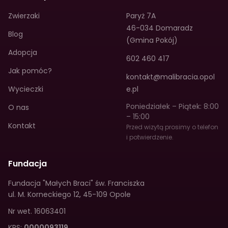
Zwierzaki
Paryż 7A
46-034 Domaradz
Blog
(Gmina Pokój)
Adopcja
602 460 417
Jak pomóc?
kontakt@malibracia.opol
Wycieczki
e.pl
Poniedziałek – Piątek: 8:00
O nas
– 15:00
Kontakt
Przed wizytą prosimy o telefon
i potwierdzenie.
Fundacja
Fundacja "Małych Braci" św. Franciszka
ul. M. Korneckiego 12
,
45-109 Opole
Nr wet.
16063401
KRS:
0000093119