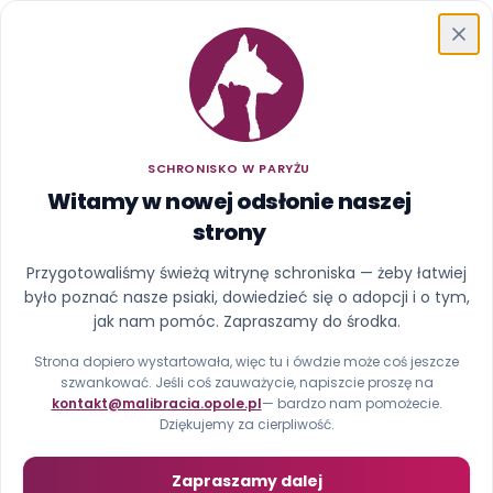
Schronisko w Paryżu
SCHRONISKO W PARYŻU
Witamy w nowej odsłonie naszej
strony
Ups, ta strona uciekła z
Przygotowaliśmy świeżą witrynę schroniska — żeby łatwiej
było poznać nasze psiaki, dowiedzieć się o adopcji i o tym,
kojca
jak nam pomóc. Zapraszamy do środka.
Nie znaleźliśmy strony pod tym adresem (błąd 404).
Strona dopiero wystartowała, więc tu i ówdzie może coś jeszcze
szwankować. Jeśli coś zauważycie, napiszcie proszę na
kontakt@malibracia.opole.pl
— bardzo nam pomożecie.
Strona główna
Zobacz psiaki
Dziękujemy za cierpliwość.
Zapraszamy dalej